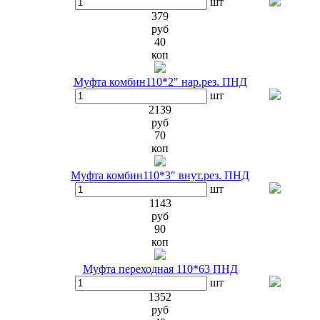
шт
379
руб
40
коп
Муфта комбин110*2" нар.рез. ПНД
шт
2139
руб
70
коп
Муфта комбин110*3" внут.рез. ПНД
шт
1143
руб
90
коп
Муфта переходная 110*63 ПНД
шт
1352
руб