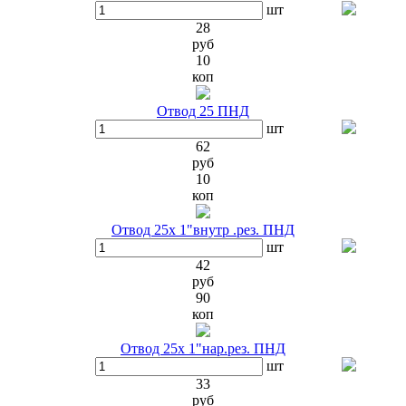
шт
28
руб
10
коп
Отвод 25 ПНД
шт
62
руб
10
коп
Отвод 25х 1"внутр .рез. ПНД
шт
42
руб
90
коп
Отвод 25х 1"нар.рез. ПНД
шт
33
руб