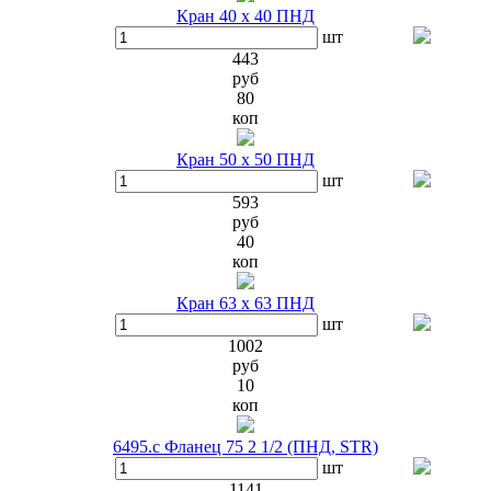
Кран 40 х 40 ПНД
шт
443
руб
80
коп
Кран 50 х 50 ПНД
шт
593
руб
40
коп
Кран 63 х 63 ПНД
шт
1002
руб
10
коп
6495.с Фланец 75 2 1/2 (ПНД, STR)
шт
1141