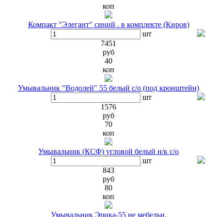
коп
Компакт "Элегант" синий . в комплекте (Киров)
шт
7451
руб
40
коп
Умывальник "Водолей" 55 белый с/о (под кронштейн)
шт
1576
руб
70
коп
Умывальник (КСФ) угловой белый н/к с/о
шт
843
руб
80
коп
Умывальник Эрика-55 не мебельн.