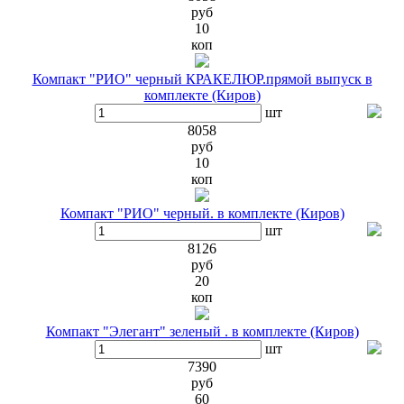
руб
10
коп
Компакт "РИО" черный КРАКЕЛЮР.прямой выпуск в
комплекте (Киров)
шт
8058
руб
10
коп
Компакт "РИО" черный. в комплекте (Киров)
шт
8126
руб
20
коп
Компакт "Элегант" зеленый . в комплекте (Киров)
шт
7390
руб
60