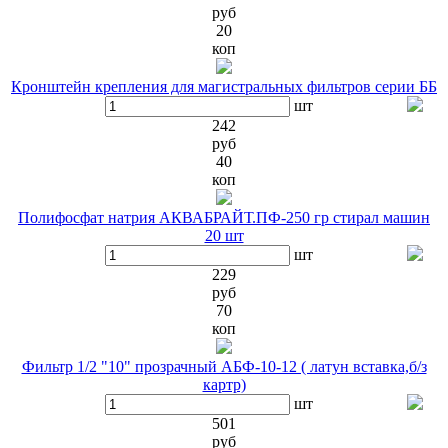
руб
20
коп
Кронштейн крепления для магистральных фильтров серии ББ
шт
242
руб
40
коп
Полифосфат натрия АКВАБРАЙТ.ПФ-250 гр стирал машин
20 шт
шт
229
руб
70
коп
Фильтр 1/2 "10" прозрачный АБФ-10-12 ( латун вставка,б/з
картр)
шт
501
руб