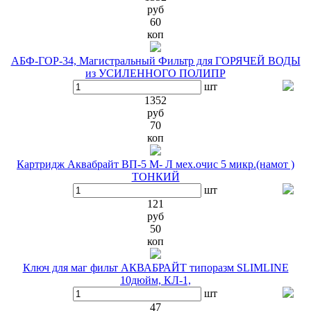
руб
60
коп
АБФ-ГОР-34, Магистральный Фильтр для ГОРЯЧЕЙ ВОДЫ
из УСИЛЕННОГО ПОЛИПР
шт
1352
руб
70
коп
Картридж Аквабрайт ВП-5 М- Л мех.очис 5 микр.(намот )
ТОНКИЙ
шт
121
руб
50
коп
Ключ для маг фильт АКВАБРАЙТ типоразм SLIMLINE
10дюйм, КЛ-1,
шт
47