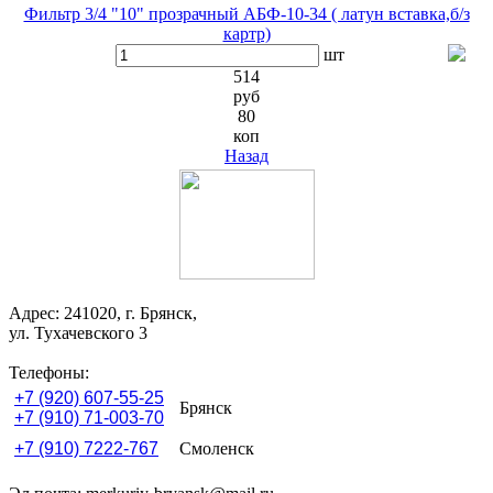
Фильтр 3/4 "10" прозрачный АБФ-10-34 ( латун вставка,б/з
картр)
шт
514
руб
80
коп
Назад
Адрес: 241020, г. Брянск,
ул. Тухачевского 3
Телефоны:
+7 (920) 607-55-25
Брянск
+7 (910) 71-003-70
+7 (910) 7222-767
Смоленск