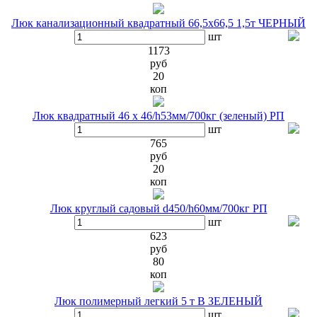
Люк канализационный квадратный 66,5х66,5 1,5т ЧЕРНЫЙ
шт
1173
руб
20
коп
Люк квадратный 46 x 46/h53мм/700кг (зеленый) РП
шт
765
руб
20
коп
Люк круглый садовый d450/h60мм/700кг РП
шт
623
руб
80
коп
Люк полимерный легкий 5 т В ЗЕЛЕНЫЙ
шт