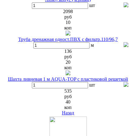
шт
2098
руб
10
коп
Труба дренажная одност.ПВХ с фильтр.110/96,7
м
136
руб
20
коп
Шахта ливневая 1 м AQUA-TOP с пластиковой решеткой
шт
535
руб
40
коп
Назад