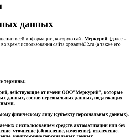
и
ьных данных
ошении всей информации, которую сайт
Меркурий
, (далее –
во время использования сайта optsanteh32.ru (а также его
ие термины:
рий
, действующие от имени ООО"Меркурий", которые
ных данных, состав персональных данных, подлежащих
нными.
емому физическому лицу (субъекту персональных данных).
шаемых с использованием средств автоматизации или без
ние, уточнение (обновление, изменение), извлечение,
аление, уничтожение персональных данных.