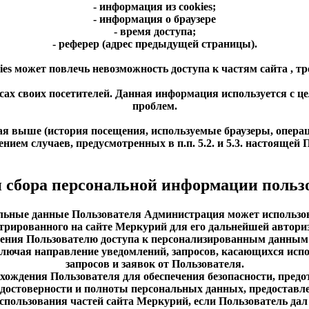
- информация из cookies;
- информация о браузере
- время доступа;
- реферер (адрес предыдущей страницы).
kies может повлечь невозможность доступа к частям сайта , 
ресах своих посетителей. Данная информация используется с
проблем.
ая выше (история посещения, используемые браузеры, операц
нием случаев, предусмотренных в п.п. 5.2. и 5.3. настояще
и сбора персональной информации польз
альные данные Пользователя Администрация может использов
стрированного на сайте Меркурий для его дальнейшей авториз
вления Пользователю доступа к персонализированным данным
включая направление уведомлений, запросов, касающихся исп
запросов и заявок от Пользователя.
нахождения Пользователя для обеспечения безопасности, пре
я достоверности и полноты персональных данных, предоставл
использования частей сайта Меркурий, если Пользователь дал 