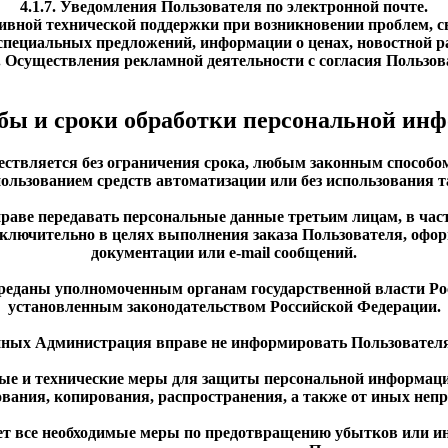
4.1.7. Уведомления Пользователя по электронной почте.
тивной технической поддержки при возникновении проблем, с
я специальных предложений, информации о ценах, новостной 
0. Осуществления рекламной деятельности с согласия Пользов
обы и сроки обработки персональной ин
ествляется без ограничения срока, любым законным способо
ользованием средств автоматизации или без использования т
вправе передавать персональные данные третьим лицам, в час
исключительно в целях выполнения заказа Пользователя, офо
документации или e-mail сообщений.
ереданы уполномоченным органам государственной власти Рос
установленным законодательством Российской Федерации.
анных Администрация вправе не информировать Пользователя
ые и технические меры для защиты персональной информации
вания, копирования, распространения, а также от иных неп
ает все необходимые меры по предотвращению убытков или и