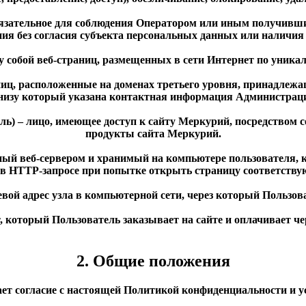
обязательное для соблюдения Оператором или иным получивш
ния без согласия субъекта персональных данных или наличия 
ду собой веб-страниц, размещенных в сети Интернет по уника
аниц, расположенные на доменах третьего уровня, принадлеж
низу который указана контактная информация Администрац
ль) – лицо, имеющее доступ к сайту
Меркурий
, посредством
продукты сайта
Меркурий
.
ный веб-сервером и хранимый на компьютере пользователя, 
 в HTTP-запросе при попытке открыть страницу соответству
тевой адрес узла в компьютерной сети, через который Пользов
кт, который Пользователь заказывает на сайте и оплачивает 
2. Общие положения
чает согласие с настоящей Политикой конфиденциальности и 