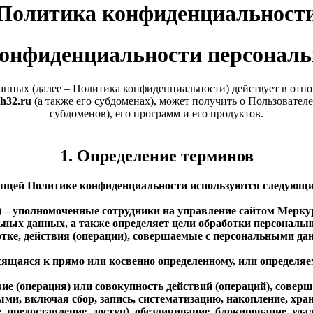
Политика конфиденциальност
онфиденциальности персонал
нных (далее – Политика конфиденциальности) действует в отн
eh32.ru
(а также его субдоменах), может получить о Пользователе 
субдоменов), его программ и его продуктов.
1. Определение терминов
оящей Политике конфиденциальности используются следующ
) – уполномоченные сотрудники на управление сайтом
Мерку
ьных данных, а также определяет цели обработки персональ
отке, действия (операции), совершаемые с персональными да
сящаяся к прямо или косвенно определенному, или определя
вие (операция) или совокупность действий (операций), совер
и, включая сбор, запись, систематизацию, накопление, хране
е, предоставление, доступ), обезличивание, блокирование, уд