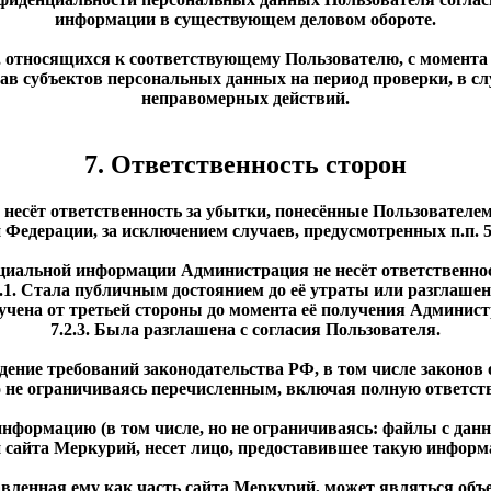
информации в существующем деловом обороте.
 относящихся к соответствующему Пользователю, с момента 
рав субъектов персональных данных на период проверки, в 
неправомерных действий.
7. Ответственность сторон
, несёт ответственность за убытки, понесённые Пользовател
 Федерации, за исключением случаев, предусмотренных п.п. 5.
нциальной информации Администрация не несёт ответственно
2.1. Стала публичным достоянием до её утраты или разглашен
лучена от третьей стороны до момента её получения Админист
7.2.3. Была разглашена с согласия Пользователя.
юдение требований законодательства РФ, в том числе законов 
о не ограничиваясь перечисленным, включая полную ответств
информацию (в том числе, но не ограничиваясь: файлы с данны
 сайта Меркурий, несет лицо, предоставившее такую информ
тавленная ему как часть сайта Меркурий, может являться объ