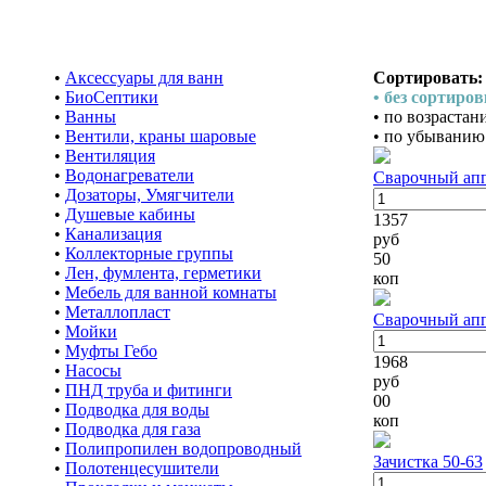
•
Аксессуары для ванн
Сортировать:
•
БиоСептики
• без сортиро
•
Ванны
• по возраста
•
Вентили, краны шаровые
• по убыванию
•
Вентиляция
•
Водонагреватели
Сварочный апп
•
Дозаторы, Умягчители
•
Душевые кабины
1357
•
Канализация
руб
•
Коллекторные группы
50
•
Лен, фумлента, герметики
коп
•
Мебель для ванной комнаты
•
Металлопласт
Сварочный апп
•
Мойки
•
Муфты Гебо
1968
•
Насосы
руб
•
ПНД труба и фитинги
00
•
Подводка для воды
коп
•
Подводка для газа
•
Полипропилен водопроводный
Зачистка 50-63
•
Полотенцесушители