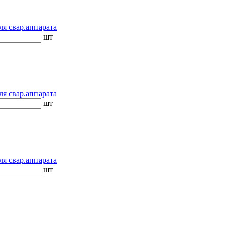
ля свар.аппарата
шт
ля свар.аппарата
шт
ля свар.аппарата
шт