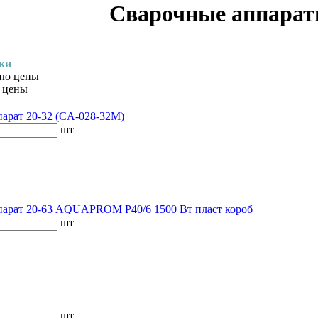
Сварочные аппарат
вки
нию цены
 цены
арат 20-32 (CA-028-32M)
шт
арат 20-63 AQUAPROM P40/6 1500 Вт пласт короб
шт
шт