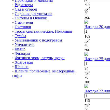
•
Прокладки и манжеты
762
•
Радиаторы
руб
•
Сад и огород
50
•
Сидения для унитазов
коп
•
Сифоны и Обвязки
•
Смесители
Насадка 20 для
•
Счетчики
•
Тросы сантехнические, Ножницы
•
Тумбы
109
•
Умывальники с подогревом
руб
•
Утеплитель
40
•
Фаянс
коп
•
Фильтры
•
Фитинги хром, латунь, чугун
Насадка 25 для
•
Хозтовары
•
Шланги
94
•
Шланги поливочные, кислородные,
руб
гофра
70
коп
Насадка 32 для
115
руб
50